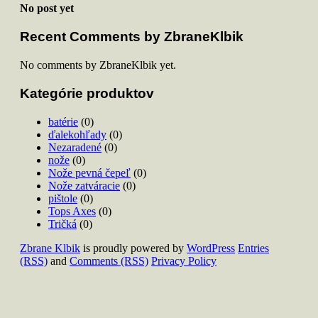
No post yet
Recent Comments by ZbraneKlbik
No comments by ZbraneKlbik yet.
Kategórie produktov
batérie
(0)
ďalekohľady
(0)
Nezaradené
(0)
nože
(0)
Nože pevná čepeľ
(0)
Nože zatváracie
(0)
pištole
(0)
Tops Axes
(0)
Tričká
(0)
Zbrane Klbik
is proudly powered by
WordPress
Entries
(RSS)
and
Comments (RSS)
Privacy Policy