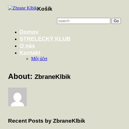
Košík
Domov
STRELECKÝ KLUB
O nás
Kontakt
Môj účet
About:
ZbraneKlbik
Recent Posts by ZbraneKlbik