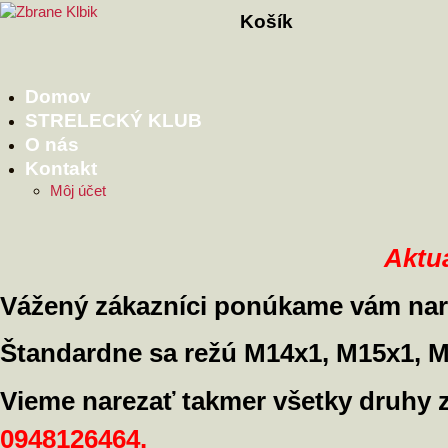
Košík
Domov
STRELECKÝ KLUB
O nás
Kontakt
Môj účet
Aktuá
Vážený zákazníci ponúkame vám nare
Štandardne sa režú M14x1, M15x1, M18
Vieme narezať takmer všetky druhy zá
0948126464.